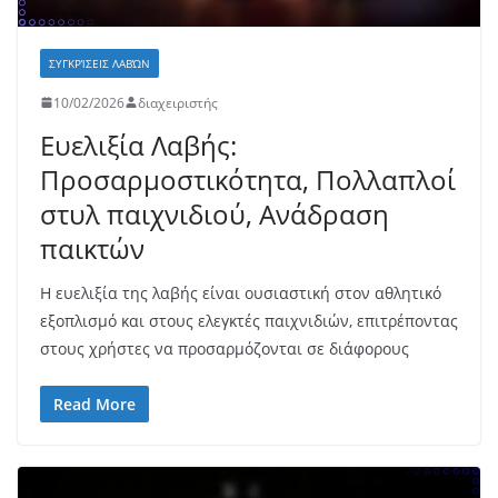
ΣΥΓΚΡΊΣΕΙΣ ΛΑΒΏΝ
10/02/2026
διαχειριστής
Ευελιξία Λαβής:
Προσαρμοστικότητα, Πολλαπλοί
στυλ παιχνιδιού, Ανάδραση
παικτών
Η ευελιξία της λαβής είναι ουσιαστική στον αθλητικό
εξοπλισμό και στους ελεγκτές παιχνιδιών, επιτρέποντας
στους χρήστες να προσαρμόζονται σε διάφορους
Read More