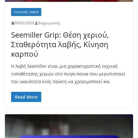
ΤΕΧΝΙΚΈΣ ΛΑΒΉΣ
09/02/2026
διαχειριστής
Seemiller Grip: Θέση χεριού,
Σταθερότητα λαβής, Κίνηση
καρπού
Η λαβή Seemiller είναι μια χαρακτηριστική τεχνική
τοποθέτησης χεριών στο πινγκ-πονγκ που μεγιστοποιεί
την ικανότητα ενός παίκτη να χρησιμοποιεί και
Read More