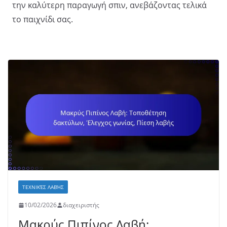
την καλύτερη παραγωγή σπιν, ανεβάζοντας τελικά
το παιχνίδι σας.
ΤΕΧΝΙΚΈΣ ΛΑΒΉΣ
10/02/2026
διαχειριστής
Μακρύς Πιπίνος Λαβή: