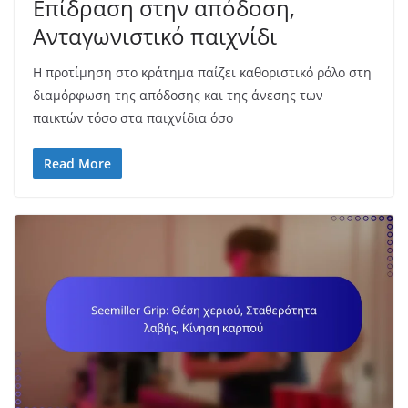
Επίδραση στην απόδοση,
Ανταγωνιστικό παιχνίδι
Η προτίμηση στο κράτημα παίζει καθοριστικό ρόλο στη
διαμόρφωση της απόδοσης και της άνεσης των
παικτών τόσο στα παιχνίδια όσο
Read More