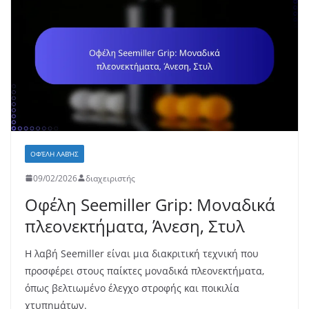
ΟΦΈΛΗ ΛΑΒΉΣ
09/02/2026
διαχειριστής
Οφέλη Seemiller Grip: Μοναδικά
πλεονεκτήματα, Άνεση, Στυλ
Η λαβή Seemiller είναι μια διακριτική τεχνική που
προσφέρει στους παίκτες μοναδικά πλεονεκτήματα,
όπως βελτιωμένο έλεγχο στροφής και ποικιλία
χτυπημάτων.