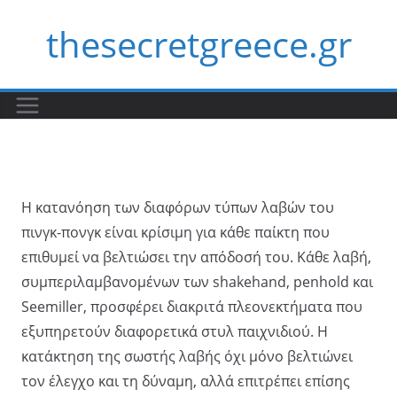
Skip
thesecretgreece.gr
to
content
Η κατανόηση των διαφόρων τύπων λαβών του
πινγκ-πονγκ είναι κρίσιμη για κάθε παίκτη που
επιθυμεί να βελτιώσει την απόδοσή του. Κάθε λαβή,
συμπεριλαμβανομένων των shakehand, penhold και
Seemiller, προσφέρει διακριτά πλεονεκτήματα που
εξυπηρετούν διαφορετικά στυλ παιχνιδιού. Η
κατάκτηση της σωστής λαβής όχι μόνο βελτιώνει
τον έλεγχο και τη δύναμη, αλλά επιτρέπει επίσης