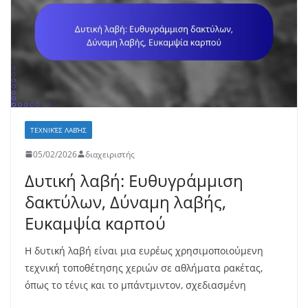
ΤΕΧΝΙΚΈΣ ΛΑΒΉΣ
05/02/2026
διαχειριστής
Δυτική λαβή: Ευθυγράμμιση
δακτύλων, Δύναμη λαβής,
Ευκαμψία καρπού
Η δυτική λαβή είναι μια ευρέως χρησιμοποιούμενη
τεχνική τοποθέτησης χεριών σε αθλήματα ρακέτας,
όπως το τένις και το μπάντμιντον, σχεδιασμένη