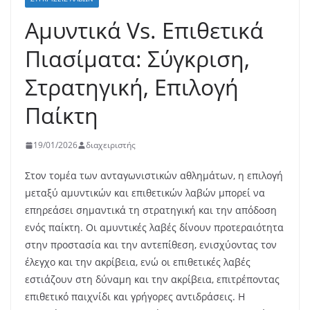
Αμυντικά Vs. Επιθετικά
Πιασίματα: Σύγκριση,
Στρατηγική, Επιλογή
Παίκτη
19/01/2026
διαχειριστής
Στον τομέα των ανταγωνιστικών αθλημάτων, η επιλογή
μεταξύ αμυντικών και επιθετικών λαβών μπορεί να
επηρεάσει σημαντικά τη στρατηγική και την απόδοση
ενός παίκτη. Οι αμυντικές λαβές δίνουν προτεραιότητα
στην προστασία και την αντεπίθεση, ενισχύοντας τον
έλεγχο και την ακρίβεια, ενώ οι επιθετικές λαβές
εστιάζουν στη δύναμη και την ακρίβεια, επιτρέποντας
επιθετικό παιχνίδι και γρήγορες αντιδράσεις. Η