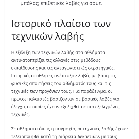
μπάλας; επιθετικές λαβές για σουτ.
Ιστορικό πλαίσιο των
τεχνικών λαβής
Η εξέλιξη των τεχνικών λαβής στα αθλήματα
αντικατοπτρίζει τις αλλαγές στις μεθόδους
εκπαίδευσης και τις ανταγωνιστικές στρατηγικές.
Ιστορικά, οι αθλητές ανέπτυξαν λαβές με βάση τις
φυσικές απαιτήσεις του αθλήματός τους και τις
τεχνικές των προγόνων τους. Για παράδειγμα, οι
πρώτοι παλαιστές βασίζονταν σε βασικές λαβές για
έλεγχο, οι οποίες έχουν εξελιχθεί σε πιο εξελιγμένες
τεχνικές.
Σε αθλήματα όπως η πυγμαχία, οι τεχνικές λαβής έχουν
τελειοποιηθεί κατά τη διάρκεια δεκαετιών, με τους