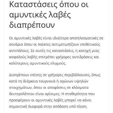
Καταστάσεις όπου οι
αμυντικές λαβές
διαπρέπουν
Οι αμυντικές λαβές είναι ιδιαίτερα αποτελεσματικές σε
σενάρια όπου οι παίκτες αντιμετωπίζουν επιθετικούς
αντιπάλους. Σε αυτές τις καταστάσεις, η κατοχή μιας
ασφαλούς λαβής επιτρέπει γρήγορες αντιδράσεις και
καλύτερους αμυντικούς ελιγμούς.
Διαπρέπουν επίσης σε γρήγορες περιβάλλουσες, όπως
κατά τη διάρκεια τουρνουά ή αγώνων υψηλών
στοιχημάτων, όπου οι αποφάσεις σε κλάσματα
δευτερολέπτου είναι κρίσιμες. Η σταθερότητα που
προσφέρουν οι αμυντικές λαβές μπορεί να κάνει
σημαντική διαφορά στην απόδοση υπό πίεση.