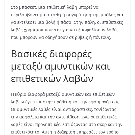
Στο μπάσκετ, μια επιθετική λαβή μπορεί να
περιλαμβάνει μια σταθερή συγκράτηση της μπάλας για
να εκτελέσει μια βολή ή πάσα. Στην πάλη, οι επιθετικές
λαβές χρησιμοποιούνται για να εξασφαλίσουν λαβές
που μπορούν να οδηγήσουν σε ρίψεις ή πόντους.
Βασικές διαφορές
μεταξύ αμυντικών και
επιθετικών λαβών
Η κύρια διαφορά μεταξύ αμυντικών και επιθετικών
λαβών έγκειται στην πρόθεση και την εφαρμογή τους.
Οι αμυντικές λαβές είναι αντιδραστικές, τονίζοντας
την ασφάλεια και την αντεπίθεση, ενώ οι επιθετικές
λαβές είναι προληπτικές, εστιάζοντας στο σκορ και την
επιθετικότητα. Αυτή η διάκριση επηρεάζει τον τρόπο