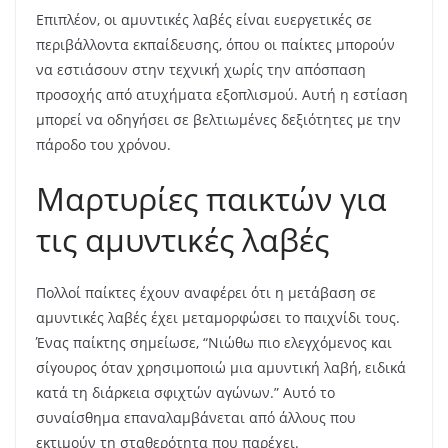
Επιπλέον, οι αμυντικές λαβές είναι ευεργετικές σε
περιβάλλοντα εκπαίδευσης, όπου οι παίκτες μπορούν
να εστιάσουν στην τεχνική χωρίς την απόσπαση
προσοχής από ατυχήματα εξοπλισμού. Αυτή η εστίαση
μπορεί να οδηγήσει σε βελτιωμένες δεξιότητες με την
πάροδο του χρόνου.
Μαρτυρίες παικτών για
τις αμυντικές λαβές
Πολλοί παίκτες έχουν αναφέρει ότι η μετάβαση σε
αμυντικές λαβές έχει μεταμορφώσει το παιχνίδι τους.
Ένας παίκτης σημείωσε, “Νιώθω πιο ελεγχόμενος και
σίγουρος όταν χρησιμοποιώ μια αμυντική λαβή, ειδικά
κατά τη διάρκεια σφιχτών αγώνων.” Αυτό το
συναίσθημα επαναλαμβάνεται από άλλους που
εκτιμούν τη σταθερότητα που παρέχει.