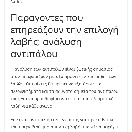
λαβή.
Παράγοντες που
επηρεάζουν την επιλογή
λαβής: ανάλυση
αντιπάλου
Η ανάλυση των αντιπάλων είναι ζωτικής σημασίας
όταν αποφασίζουν μεταξύ αμυντικών και επιθετικών
λαβών. Οι παίκτες θα πρέπει να εξετάσουν τα
πλεονεκτήματα και τα αδύνατα σημεία του αντιπάλου
τους για να προσδιορίσουν την πιο αποτελεσματική
λαβή για κάθε αγώνα.
Εάν ένας αντίπαλος είναι γνωστός για την επιθετική
του παιχνιδιού, μια αμυντική λαβή μπορεί να παρέχει