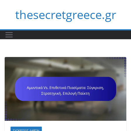
Skip
thesecretgreece.gr
to
content
ΣΥΓΚΡΊΣΕΙΣ ΛΑΒΏΝ