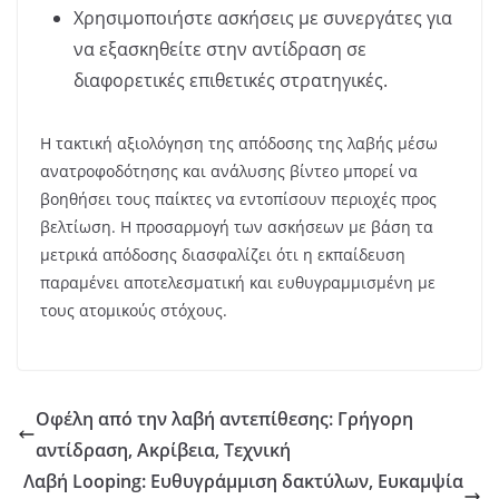
Χρησιμοποιήστε ασκήσεις με συνεργάτες για
να εξασκηθείτε στην αντίδραση σε
διαφορετικές επιθετικές στρατηγικές.
Η τακτική αξιολόγηση της απόδοσης της λαβής μέσω
ανατροφοδότησης και ανάλυσης βίντεο μπορεί να
βοηθήσει τους παίκτες να εντοπίσουν περιοχές προς
βελτίωση. Η προσαρμογή των ασκήσεων με βάση τα
μετρικά απόδοσης διασφαλίζει ότι η εκπαίδευση
παραμένει αποτελεσματική και ευθυγραμμισμένη με
τους ατομικούς στόχους.
Οφέλη από την λαβή αντεπίθεσης: Γρήγορη
αντίδραση, Ακρίβεια, Τεχνική
Λαβή Looping: Ευθυγράμμιση δακτύλων, Ευκαμψία