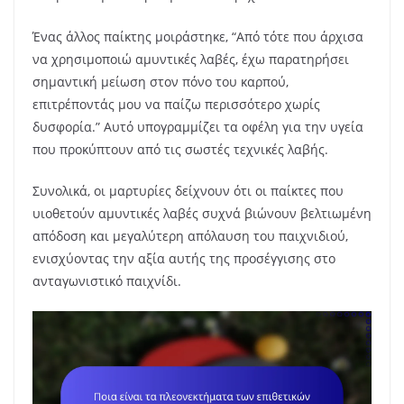
Ένας άλλος παίκτης μοιράστηκε, “Από τότε που άρχισα
να χρησιμοποιώ αμυντικές λαβές, έχω παρατηρήσει
σημαντική μείωση στον πόνο του καρπού,
επιτρέποντάς μου να παίζω περισσότερο χωρίς
δυσφορία.” Αυτό υπογραμμίζει τα οφέλη για την υγεία
που προκύπτουν από τις σωστές τεχνικές λαβής.
Συνολικά, οι μαρτυρίες δείχνουν ότι οι παίκτες που
υιοθετούν αμυντικές λαβές συχνά βιώνουν βελτιωμένη
απόδοση και μεγαλύτερη απόλαυση του παιχνιδιού,
ενισχύοντας την αξία αυτής της προσέγγισης στο
ανταγωνιστικό παιχνίδι.