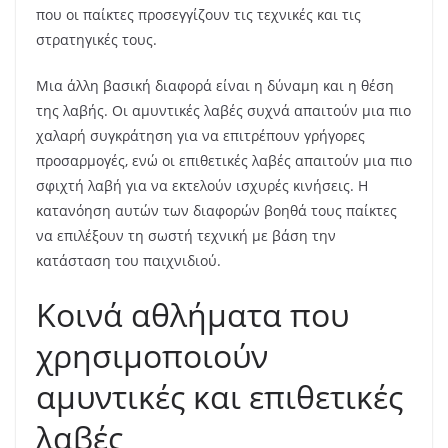
που οι παίκτες προσεγγίζουν τις τεχνικές και τις
στρατηγικές τους.
Μια άλλη βασική διαφορά είναι η δύναμη και η θέση
της λαβής. Οι αμυντικές λαβές συχνά απαιτούν μια πιο
χαλαρή συγκράτηση για να επιτρέπουν γρήγορες
προσαρμογές, ενώ οι επιθετικές λαβές απαιτούν μια πιο
σφιχτή λαβή για να εκτελούν ισχυρές κινήσεις. Η
κατανόηση αυτών των διαφορών βοηθά τους παίκτες
να επιλέξουν τη σωστή τεχνική με βάση την
κατάσταση του παιχνιδιού.
Κοινά αθλήματα που
χρησιμοποιούν
αμυντικές και επιθετικές
λαβές