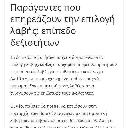
Παράγοντες που
επηρεάζουν την επιλογή
λαβής: επίπεδο
δεξιοτήτων
Το επίπεδο δεξιοτήτων παίζει κρίσιμο ρόλο στην
επιλογή λαβής, καθώς οι αρχάριοι μπορεί να προτιμούν
τις αμυντικές λαβές για σταθερότητα και έλεγχο.
Αντίθετα, οι πιο προχωρημένοι παίκτες συχνά
πειραματίζονται με επιθετικές λαβές για να
ενισχύσουν τις επιθετικές τους ικανότητες.
Οι νέοι παίκτες θα πρέπει να εστιάσουν στην
κυριαρχία των βασικών τεχνικών με μια αμυντική
λαβή πριν μεταβούν σε πιο επιθετικούς στυλ. Αυτή η
θεμελιώδης προσέγγιση επιτρέπει καλύτερο έλεγχο της