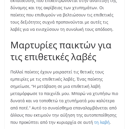
εκπαίδευσης που επικεντρώνονται στην ανάπτυξη της
δύναμης και της ακρίβειας των χτυπημάτων. Οι
παίκτες που επιθυμούν να βελτιώσουν τις επιθετικές
τους δεξιότητες συχνά προπονούνται με αυτές τις
λαβές για να ενισχύσουν τη συνολική τους απόδοση.
Μαρτυρίες παικτών για
τις επιθετικές λαβές
Πολλοί παίκτες έχουν μοιραστεί τις θετικές τους
εμπειρίες με τις επιθετικές λαβές. Ένας παίκτης
σημείωσε, “Η μετάβαση σε μια επιθετική λαβή
μεταμόρφωσε το παιχνίδι μου. Μπορώ να χτυπήσω πιο
δυνατά και να τοποθετώ τα χτυπήματά μου καλύτερα
από ποτέ.” Αυτό το συναίσθημα επαναλαμβάνεται από
άλλους που εκτιμούν την αύξηση της αυτοπεποίθησης
που προκύπτει από την κυριαρχία σε αυτή
τη λαβή
.