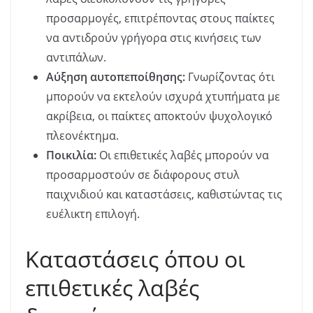
προσαρμογές, επιτρέποντας στους παίκτες
να αντιδρούν γρήγορα στις κινήσεις των
αντιπάλων.
Αύξηση αυτοπεποίθησης:
Γνωρίζοντας ότι
μπορούν να εκτελούν ισχυρά χτυπήματα με
ακρίβεια, οι παίκτες αποκτούν ψυχολογικό
πλεονέκτημα.
Ποικιλία:
Οι επιθετικές λαβές μπορούν να
προσαρμοστούν σε διάφορους στυλ
παιχνιδιού και καταστάσεις, καθιστώντας τις
ευέλικτη επιλογή.
Καταστάσεις όπου οι
επιθετικές λαβές