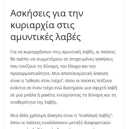
Ασκήσεις για την
κυριαρχία στις
αμυντικές λαβές
Για να κυριαρχήσουν στις αμυντικές λαβές, οι παίκτες
θα πρέπει να συμμετέχουν σε στοχευμένες ασκήσεις
που τονίζουν τη δύναμη, τον έλεγχο και την
προσαρμοστικότητα. Μια αποτελεσματική άσκηση
είναι η “ώθηση στον τοίχο”, όπου οι παίκτες πιέζουν
ενάντια σε έναν τοίχο ενώ διατηρούν μια σφιχτή λαβή
σε μια μπάλα ή ρακέτα, ενισχύοντας τη δύναμη και τη
σταθερότητα της λαβής.
Μια άλλη χρήσιμη άσκηση είναι η “εναλλαγή λαβής”,
όπου οι παίκτες εναλλάσσουν μεταξύ διαφορετικών