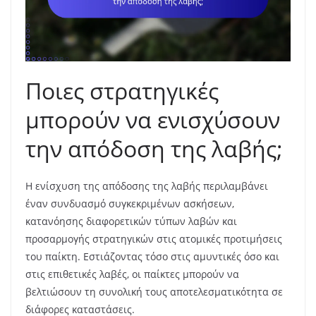
Ποιες στρατηγικές
μπορούν να ενισχύσουν
την απόδοση της λαβής;
Η ενίσχυση της απόδοσης της λαβής περιλαμβάνει
έναν συνδυασμό συγκεκριμένων ασκήσεων,
κατανόησης διαφορετικών τύπων λαβών και
προσαρμογής στρατηγικών στις ατομικές προτιμήσεις
του παίκτη. Εστιάζοντας τόσο στις αμυντικές όσο και
στις επιθετικές λαβές, οι παίκτες μπορούν να
βελτιώσουν τη συνολική τους αποτελεσματικότητα σε
διάφορες καταστάσεις.