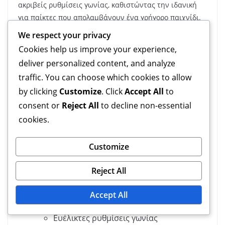
ακριβείς ρυθμίσεις γωνίας, καθιστώντας την ιδανική
για παίκτες που απολαμβάνουν ένα γρήγορο παιχνίδι.
Επιπλέον, η λαβή επιτρέπει εξαιρετικό έλεγχο των
We respect your privacy
δακτύλων, γεγονός που μπορεί να οδηγήσει σε πιο
Cookies help us improve your experience,
περίπλοκες κινήσεις και στροφές.
deliver personalized content, and analyze
traffic. You can choose which cookies to allow
Ωστόσο, η Κινέζικη Λαβή μπορεί να μην είναι τόσο
άνετη για όλους τους παίκτες, ιδιαίτερα για εκείνους
by clicking
Customize
. Click
Accept All
to
που είναι συνηθισμένοι στις Δυτικές λαβές. Ορισμένοι
consent or
Reject All
to decline non-essential
χρήστες αναφέρουν ότι η θέση των δακτύλων μπορεί
cookies.
να οδηγήσει σε καταπόνηση κατά τη διάρκεια
παρατεταμένου παιχνιδιού, καθιστώντας απαραίτητο
Customize
να ληφθεί υπόψη η προσωπική άνεση κατά την επιλογή
μιας λαβής.
Reject All
Πλεονεκτήματα:
Accept All
Ενισχυμένος έλεγχος δακτύλων
Ευέλικτες ρυθμίσεις γωνίας